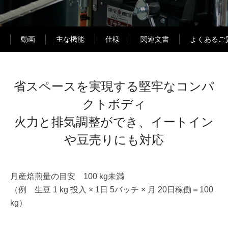
動画
主な機能
仕様
関連文書
よくあるご
省スペースを実現する堅牢なコンパ
クトボディ
火力と排気調整ができ、イートイン
や豆売りにも対応
月産焙煎量の目安 100 kg未満
（例 生豆 1 kg 投入 × 1日 5バッチ × 月 20日稼働＝100
kg）