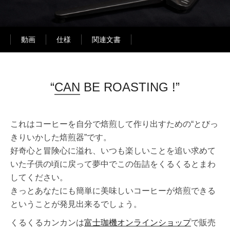
動画
仕様
関連文書
“
CAN
BE ROASTING !”
これはコーヒーを自分で焙煎して作り出すための“とびっ
きりいかした焙煎器”です。
好奇心と冒険心に溢れ、いつも楽しいことを追い求めて
いた子供の頃に戻って夢中でこの缶詰をくるくるとまわ
してください。
きっとあなたにも簡単に美味しいコーヒーが焙煎できる
ということが発見出来るでしょう。
くるくるカンカンは
富士珈機オンラインショップ
で販売