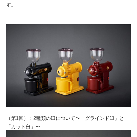
す。
（第1回）：2種類の臼について〜「グラインド臼」と
「カット臼」〜