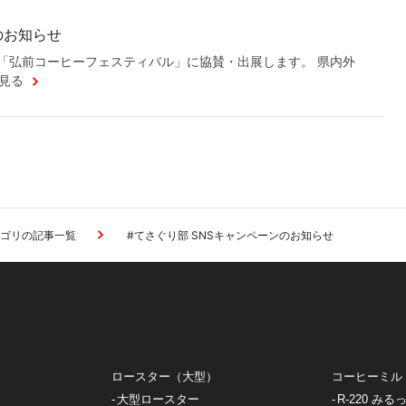
のお知らせ
「弘前コーヒーフェスティバル」に協賛・出展します。 県内外
見る
ゴリの記事一覧
#てさぐり部 SNSキャンペーンのお知らせ
）
ロースター（大型）
コーヒーミル
大型ロースター
R-220 みる