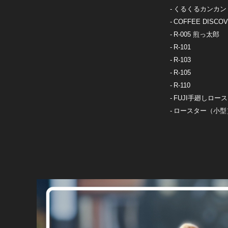
くるくるカンカン
COFFEE DISCO
R-005 煎っ太郎
R-101
R-103
R-105
R-110
FUJI手廻しロー
ロースター（小型