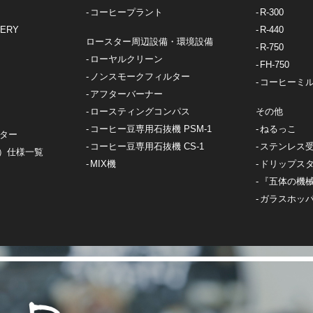
コーヒープラント
R-300
VERY
R-440
ロースター周辺設備・環境設備
R-750
ローヤルクリーン
FH-750
ノンスモークフィルター
コーヒーミ
アフターバーナー
ロースティングコンパス
その他
コーヒー豆専用石抜機 PSM-1
ねるっこ
スター
コーヒー豆専用石抜機 CS-1
ステンレス
）仕様一覧
MIX機
ドリップス
『五体の機
ガラスホッ