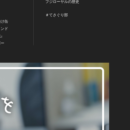
フジローヤルの歴史
＃てさぐり部
受け缶
タンド
械』
パー