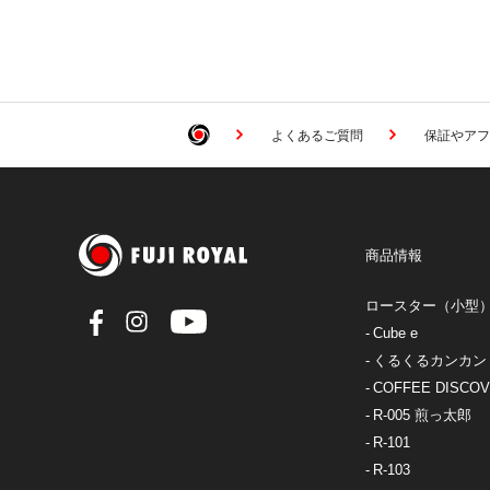
よくあるご質問
保証やアフ
商品情報
ロースター（小型
Cube e
くるくるカンカン
COFFEE DISCO
R-005 煎っ太郎
R-101
R-103